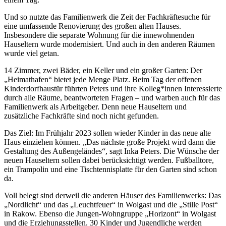
Und so nutzte das Familienwerk die Zeit der Fachkräftesuche für
eine umfassende Renovierung des großen alten Hauses.
Insbesondere die separate Wohnung für die innewohnenden
Hauseltern wurde modernisiert. Und auch in den anderen Räumen
wurde viel getan.
14 Zimmer, zwei Bäder, ein Keller und ein großer Garten: Der
„Heimathafen“ bietet jede Menge Platz. Beim Tag der offenen
Kinderdorfhaustür führten Peters und ihre Kolleg*innen Interessierte
durch alle Räume, beantworteten Fragen – und warben auch für das
Familienwerk als Arbeitgeber. Denn neue Hauseltern und
zusätzliche Fachkräfte sind noch nicht gefunden.
Das Ziel: Im Frühjahr 2023 sollen wieder Kinder in das neue alte
Haus einziehen können. „Das nächste große Projekt wird dann die
Gestaltung des Außengeländes“, sagt Inka Peters. Die Wünsche der
neuen Hauseltern sollen dabei berücksichtigt werden. Fußballtore,
ein Trampolin und eine Tischtennisplatte für den Garten sind schon
da.
Voll belegt sind derweil die anderen Häuser des Familienwerks: Das
„Nordlicht“ und das „Leuchtfeuer“ in Wolgast und die „Stille Post“
in Rakow. Ebenso die Jungen-Wohngruppe „Horizont“ in Wolgast
und die Erziehungsstellen. 30 Kinder und Jugendliche werden