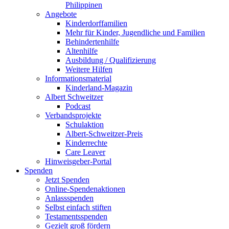
Philippinen
Angebote
Kinderdorffamilien
Mehr für Kinder, Jugendliche und Familien
Behindertenhilfe
Altenhilfe
Ausbildung / Qualifizierung
Weitere Hilfen
Informationsmaterial
Kinderland-Magazin
Albert Schweitzer
Podcast
Verbandsprojekte
Schulaktion
Albert-Schweitzer-Preis
Kinderrechte
Care Leaver
Hinweisgeber-Portal
Spenden
Jetzt Spenden
Online-Spendenaktionen
Anlassspenden
Selbst einfach stiften
Testamentsspenden
Gezielt groß fördern