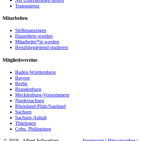
Als Unternehmen helfen
Transparenz
Mitarbeiten
Stellenanzeigen
Hauseltern werden
Mitarbeiter*in werden
Berufsbegleitend studieren
Mitgliedsvereine
Baden-Württemberg
Bayern
Berlin
Brandenburg
Mecklenburg-Vorpommern
Niedersachsen
Rheinland-Pfalz/Saarland
Sachsen
Sachsen-Anhalt
Thüringen
Cebu, Philippinen
© 2019 - Albert-Schweitzer-
Impressum
|
Hinweisgeber
|