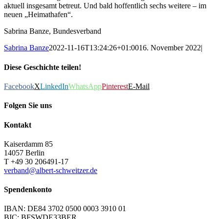
aktuell insgesamt betreut. Und bald hoffentlich sechs weitere – im
neuen „Heimathafen“.
Sabrina Banze, Bundesverband
Sabrina Banze
2022-11-16T13:24:26+01:00
16. November 2022
|
Diese Geschichte teilen!
Facebook
X
LinkedIn
WhatsApp
Pinterest
E-Mail
Folgen Sie uns
Kontakt
Kaiserdamm 85
14057 Berlin
T +49 30 206491-17
verband@albert-schweitzer.de
Spendenkonto
IBAN: DE84 3702 0500 0003 3910 01
BIC: BFSWDE33BER