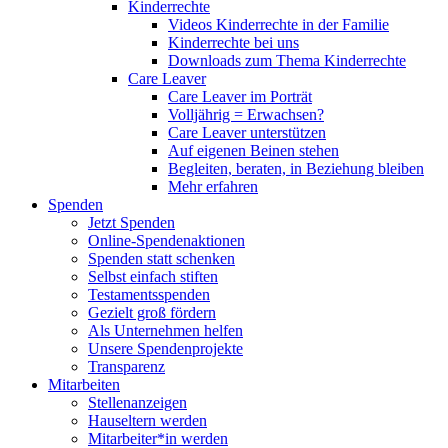
Kinderrechte
Videos Kinderrechte in der Familie
Kinderrechte bei uns
Downloads zum Thema Kinderrechte
Care Leaver
Care Leaver im Porträt
Volljährig = Erwachsen?
Care Leaver unterstützen
Auf eigenen Beinen stehen
Begleiten, beraten, in Beziehung bleiben
Mehr erfahren
Spenden
Jetzt Spenden
Online-Spendenaktionen
Spenden statt schenken
Selbst einfach stiften
Testamentsspenden
Gezielt groß fördern
Als Unternehmen helfen
Unsere Spendenprojekte
Transparenz
Mitarbeiten
Stellenanzeigen
Hauseltern werden
Mitarbeiter*in werden