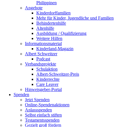
Philippinen
Angebote
Kinderdorffamilien
Mehr für Kinder, Jugendliche und Familien
Behindertenhilfe
Altenhilfe
Ausbildung / Qualifizierung
Weitere Hilfen
Informationsmaterial
Kinderland-Magazin
Albert Schweitzer
Podcast
Verbandsprojekte
Schulaktion
Albert-Schweitzer-Preis
Kinderrechte
Care Leaver
Hinweisgeber-Portal
Spenden
Jetzt Spenden
Online-Spendenaktionen
Anlassspenden
Selbst einfach stiften
Testamentsspenden
Gezielt groß fördern