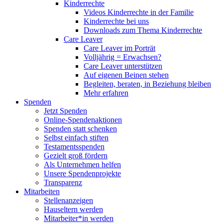
Kinderrechte
Videos Kinderrechte in der Familie
Kinderrechte bei uns
Downloads zum Thema Kinderrechte
Care Leaver
Care Leaver im Porträt
Volljährig = Erwachsen?
Care Leaver unterstützen
Auf eigenen Beinen stehen
Begleiten, beraten, in Beziehung bleiben
Mehr erfahren
Spenden
Jetzt Spenden
Online-Spendenaktionen
Spenden statt schenken
Selbst einfach stiften
Testamentsspenden
Gezielt groß fördern
Als Unternehmen helfen
Unsere Spendenprojekte
Transparenz
Mitarbeiten
Stellenanzeigen
Hauseltern werden
Mitarbeiter*in werden