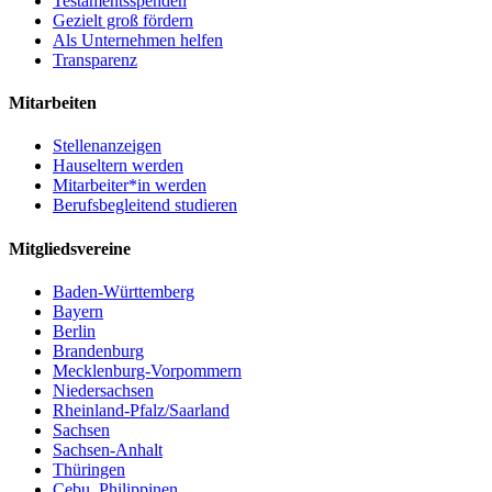
Testamentsspenden
Gezielt groß fördern
Als Unternehmen helfen
Transparenz
Mitarbeiten
Stellenanzeigen
Hauseltern werden
Mitarbeiter*in werden
Berufsbegleitend studieren
Mitgliedsvereine
Baden-Württemberg
Bayern
Berlin
Brandenburg
Mecklenburg-Vorpommern
Niedersachsen
Rheinland-Pfalz/Saarland
Sachsen
Sachsen-Anhalt
Thüringen
Cebu, Philippinen