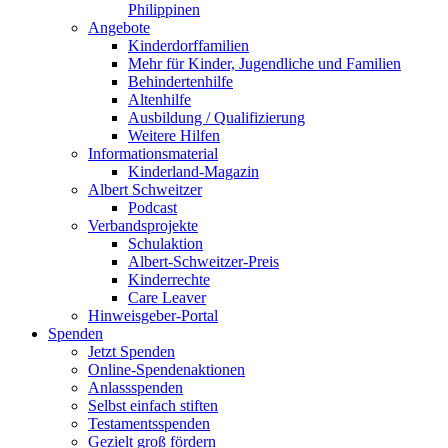
Philippinen
Angebote
Kinderdorffamilien
Mehr für Kinder, Jugendliche und Familien
Behindertenhilfe
Altenhilfe
Ausbildung / Qualifizierung
Weitere Hilfen
Informationsmaterial
Kinderland-Magazin
Albert Schweitzer
Podcast
Verbandsprojekte
Schulaktion
Albert-Schweitzer-Preis
Kinderrechte
Care Leaver
Hinweisgeber-Portal
Spenden
Jetzt Spenden
Online-Spendenaktionen
Anlassspenden
Selbst einfach stiften
Testamentsspenden
Gezielt groß fördern