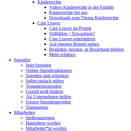
Kinderrechte
Videos Kinderrechte in der Familie
Kinderrechte bei uns
Downloads zum Thema Kinderrechte
Care Leaver
Care Leaver im Porträt
Volljährig = Erwachsen?
Care Leaver unterstützen
Auf eigenen Beinen stehen
Begleiten, beraten, in Beziehung bleiben
Mehr erfahren
Spenden
Jetzt Spenden
Online-Spendenaktionen
Spenden statt schenken
Selbst einfach stiften
Testamentsspenden
Gezielt groß fördern
Als Unternehmen helfen
Unsere Spendenprojekte
Transparenz
Mitarbeiten
Stellenanzeigen
Hauseltern werden
Mitarbeiter*in werden