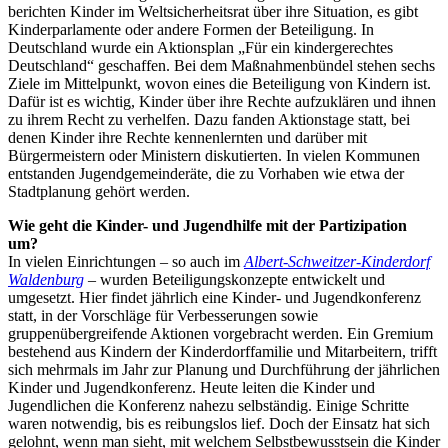
berichten Kinder im Weltsicherheitsrat über ihre Situation, es gibt
Kinderparlamente oder andere Formen der Beteiligung. In
Deutschland wurde ein Aktionsplan „Für ein kindergerechtes
Deutschland“ geschaffen. Bei dem Maßnahmenbündel stehen sechs
Ziele im Mittelpunkt, wovon eines die Beteiligung von Kindern ist.
Dafür ist es wichtig, Kinder über ihre Rechte aufzuklären und ihnen
zu ihrem Recht zu verhelfen. Dazu fanden Aktionstage statt, bei
denen Kinder ihre Rechte kennenlernten und darüber mit
Bürgermeistern oder Ministern diskutierten. In vielen Kommunen
entstanden Jugendgemeinderäte, die zu Vorhaben wie etwa der
Stadtplanung gehört werden.
Wie geht die Kinder- und Jugendhilfe mit der Partizipation
um?
In vielen Einrichtungen – so auch im
Albert-Schweitzer-Kinderdorf
Waldenburg
– wurden Beteiligungskonzepte entwickelt und
umgesetzt. Hier findet jährlich eine Kinder- und Jugendkonferenz
statt, in der Vorschläge für Verbesserungen sowie
gruppenübergreifende Aktionen vorgebracht werden. Ein Gremium
bestehend aus Kindern der Kinderdorffamilie und Mitarbeitern, trifft
sich mehrmals im Jahr zur Planung und Durchführung der jährlichen
Kinder und Jugendkonferenz. Heute leiten die Kinder und
Jugendlichen die Konferenz nahezu selbständig. Einige Schritte
waren notwendig, bis es reibungslos lief. Doch der Einsatz hat sich
gelohnt, wenn man sieht, mit welchem Selbstbewusstsein die Kinder