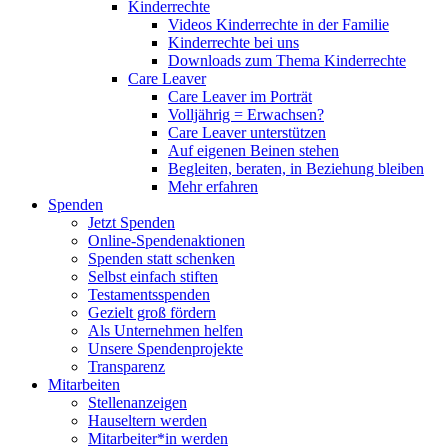
Kinderrechte
Videos Kinderrechte in der Familie
Kinderrechte bei uns
Downloads zum Thema Kinderrechte
Care Leaver
Care Leaver im Porträt
Volljährig = Erwachsen?
Care Leaver unterstützen
Auf eigenen Beinen stehen
Begleiten, beraten, in Beziehung bleiben
Mehr erfahren
Spenden
Jetzt Spenden
Online-Spendenaktionen
Spenden statt schenken
Selbst einfach stiften
Testamentsspenden
Gezielt groß fördern
Als Unternehmen helfen
Unsere Spendenprojekte
Transparenz
Mitarbeiten
Stellenanzeigen
Hauseltern werden
Mitarbeiter*in werden