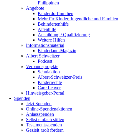
Philippinen
Angebote
Kinderdorffamilien
Mehr für Kinder, Jugendliche und Familien
Behindertenhilfe
Altenhilfe
Ausbildung / Qualifizierung
Weitere Hilfen
Informationsmaterial
Kinderland-Magazin
Albert Schweitzer
Podcast
Verbandsprojekte
Schulaktion
Albert-Schweitzer-Preis
Kinderrechte
Care Leaver
Hinweisgeber-Portal
Spenden
Jetzt Spenden
Online-Spendenaktionen
Anlassspenden
Selbst einfach stiften
Testamentsspenden
Gezielt groß fördern