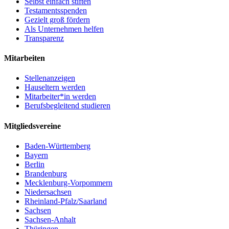
Selbst einfach stiften
Testamentsspenden
Gezielt groß fördern
Als Unternehmen helfen
Transparenz
Mitarbeiten
Stellenanzeigen
Hauseltern werden
Mitarbeiter*in werden
Berufsbegleitend studieren
Mitgliedsvereine
Baden-Württemberg
Bayern
Berlin
Brandenburg
Mecklenburg-Vorpommern
Niedersachsen
Rheinland-Pfalz/Saarland
Sachsen
Sachsen-Anhalt
Thüringen