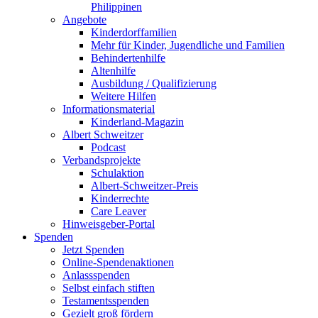
Philippinen
Angebote
Kinderdorffamilien
Mehr für Kinder, Jugendliche und Familien
Behindertenhilfe
Altenhilfe
Ausbildung / Qualifizierung
Weitere Hilfen
Informationsmaterial
Kinderland-Magazin
Albert Schweitzer
Podcast
Verbandsprojekte
Schulaktion
Albert-Schweitzer-Preis
Kinderrechte
Care Leaver
Hinweisgeber-Portal
Spenden
Jetzt Spenden
Online-Spendenaktionen
Anlassspenden
Selbst einfach stiften
Testamentsspenden
Gezielt groß fördern