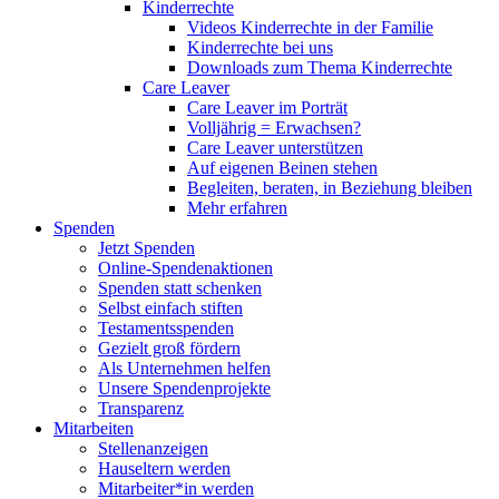
Kinderrechte
Videos Kinderrechte in der Familie
Kinderrechte bei uns
Downloads zum Thema Kinderrechte
Care Leaver
Care Leaver im Porträt
Volljährig = Erwachsen?
Care Leaver unterstützen
Auf eigenen Beinen stehen
Begleiten, beraten, in Beziehung bleiben
Mehr erfahren
Spenden
Jetzt Spenden
Online-Spendenaktionen
Spenden statt schenken
Selbst einfach stiften
Testamentsspenden
Gezielt groß fördern
Als Unternehmen helfen
Unsere Spendenprojekte
Transparenz
Mitarbeiten
Stellenanzeigen
Hauseltern werden
Mitarbeiter*in werden