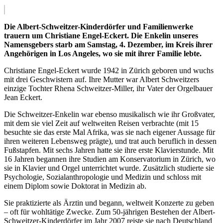
Die Albert-Schweitzer-Kinderdörfer und Familienwerke
trauern um Christiane Engel-Eckert. Die Enkelin unseres
Namensgebers starb am Samstag, 4. Dezember, im Kreis ihrer
Angehörigen in Los Angeles, wo sie mit ihrer Familie lebte.
Christiane Engel-Eckert wurde 1942 in Zürich geboren und wuchs
mit drei Geschwistern auf. Ihre Mutter war Albert Schweitzers
einzige Tochter Rhena Schweitzer-Miller, ihr Vater der Orgelbauer
Jean Eckert.
Die Schweitzer-Enkelin war ebenso musikalisch wie ihr Großvater,
mit dem sie viel Zeit auf weltweiten Reisen verbrachte (mit 15
besuchte sie das erste Mal Afrika, was sie nach eigener Aussage für
ihren weiteren Lebensweg prägte), und trat auch beruflich in dessen
Fußstapfen. Mit sechs Jahren hatte sie ihre erste Klavierstunde. Mit
16 Jahren begannen ihre Studien am Konservatorium in Zürich, wo
sie in Klavier und Orgel unterrichtet wurde. Zusätzlich studierte sie
Psychologie, Sozialanthropologie und Medizin und schloss mit
einem Diplom sowie Doktorat in Medizin ab.
Sie praktizierte als Ärztin und begann, weltweit Konzerte zu geben
– oft für wohltätige Zwecke. Zum 50-jährigen Bestehen der Albert-
Schweitzer-Kinderdörfer im Jahr 2007 reiste sie nach Deutschland