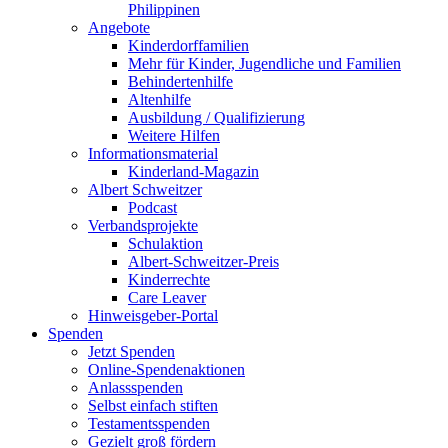
Philippinen
Angebote
Kinderdorffamilien
Mehr für Kinder, Jugendliche und Familien
Behindertenhilfe
Altenhilfe
Ausbildung / Qualifizierung
Weitere Hilfen
Informationsmaterial
Kinderland-Magazin
Albert Schweitzer
Podcast
Verbandsprojekte
Schulaktion
Albert-Schweitzer-Preis
Kinderrechte
Care Leaver
Hinweisgeber-Portal
Spenden
Jetzt Spenden
Online-Spendenaktionen
Anlassspenden
Selbst einfach stiften
Testamentsspenden
Gezielt groß fördern