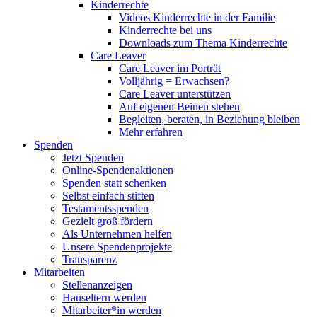
Kinderrechte
Videos Kinderrechte in der Familie
Kinderrechte bei uns
Downloads zum Thema Kinderrechte
Care Leaver
Care Leaver im Porträt
Volljährig = Erwachsen?
Care Leaver unterstützen
Auf eigenen Beinen stehen
Begleiten, beraten, in Beziehung bleiben
Mehr erfahren
Spenden
Jetzt Spenden
Online-Spendenaktionen
Spenden statt schenken
Selbst einfach stiften
Testamentsspenden
Gezielt groß fördern
Als Unternehmen helfen
Unsere Spendenprojekte
Transparenz
Mitarbeiten
Stellenanzeigen
Hauseltern werden
Mitarbeiter*in werden