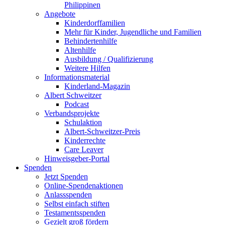
Philippinen
Angebote
Kinderdorffamilien
Mehr für Kinder, Jugendliche und Familien
Behindertenhilfe
Altenhilfe
Ausbildung / Qualifizierung
Weitere Hilfen
Informationsmaterial
Kinderland-Magazin
Albert Schweitzer
Podcast
Verbandsprojekte
Schulaktion
Albert-Schweitzer-Preis
Kinderrechte
Care Leaver
Hinweisgeber-Portal
Spenden
Jetzt Spenden
Online-Spendenaktionen
Anlassspenden
Selbst einfach stiften
Testamentsspenden
Gezielt groß fördern