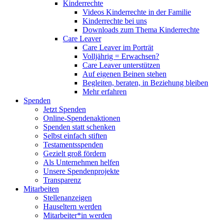
Kinderrechte
Videos Kinderrechte in der Familie
Kinderrechte bei uns
Downloads zum Thema Kinderrechte
Care Leaver
Care Leaver im Porträt
Volljährig = Erwachsen?
Care Leaver unterstützen
Auf eigenen Beinen stehen
Begleiten, beraten, in Beziehung bleiben
Mehr erfahren
Spenden
Jetzt Spenden
Online-Spendenaktionen
Spenden statt schenken
Selbst einfach stiften
Testamentsspenden
Gezielt groß fördern
Als Unternehmen helfen
Unsere Spendenprojekte
Transparenz
Mitarbeiten
Stellenanzeigen
Hauseltern werden
Mitarbeiter*in werden