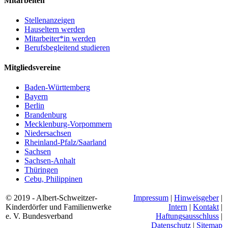
Mitarbeiten
Stellenanzeigen
Hauseltern werden
Mitarbeiter*in werden
Berufsbegleitend studieren
Mitgliedsvereine
Baden-Württemberg
Bayern
Berlin
Brandenburg
Mecklenburg-Vorpommern
Niedersachsen
Rheinland-Pfalz/Saarland
Sachsen
Sachsen-Anhalt
Thüringen
Cebu, Philippinen
© 2019 - Albert-Schweitzer-
Impressum
|
Hinweisgeber
|
Kinderdörfer und Familienwerke
Intern
|
Kontakt
|
e. V. Bundesverband
Haftungsausschluss
|
Datenschutz
|
Sitemap