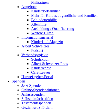
Philippinen
Angebote
Kinderdorffamilien
Mehr für Kinder, Jugendliche und Familien
Behindertenhilfe
Altenhilfe
Ausbildung / Qualifizierung
Weitere Hilfen
Informationsmaterial
Kinderland-Magazin
Albert Schweitzer
Podcast
Verbandsprojekte
Schulaktion
Albert-Schweitzer-Preis
Kinderrechte
Care Leaver
Hinweisgeber-Portal
Spenden
Jetzt Spenden
Online-Spendenaktionen
Anlassspenden
Selbst einfach stiften
Testamentsspenden
Gezielt groß fördern