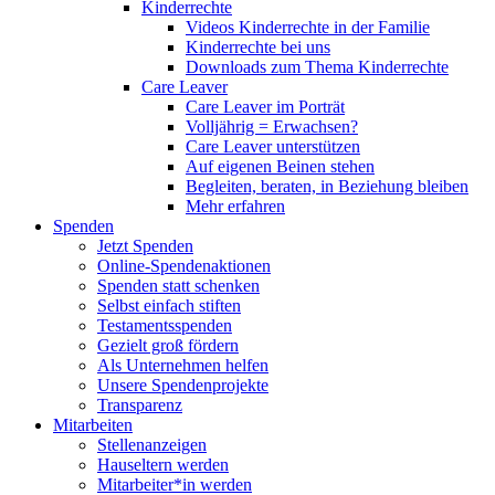
Kinderrechte
Videos Kinderrechte in der Familie
Kinderrechte bei uns
Downloads zum Thema Kinderrechte
Care Leaver
Care Leaver im Porträt
Volljährig = Erwachsen?
Care Leaver unterstützen
Auf eigenen Beinen stehen
Begleiten, beraten, in Beziehung bleiben
Mehr erfahren
Spenden
Jetzt Spenden
Online-Spendenaktionen
Spenden statt schenken
Selbst einfach stiften
Testamentsspenden
Gezielt groß fördern
Als Unternehmen helfen
Unsere Spendenprojekte
Transparenz
Mitarbeiten
Stellenanzeigen
Hauseltern werden
Mitarbeiter*in werden