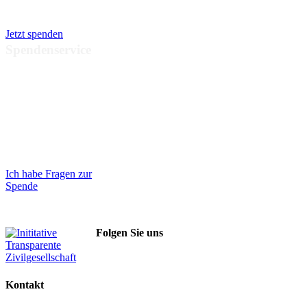
SozialBank, Berlin
Jetzt spenden
Spendenservice
Sprechzeiten:
Mo-
Fr 9:00 – 15:00 Uhr
Telefon:
030 – 20
64 91 – 17
eMail:
verband@albert-
schweitzer.de
Ich habe Fragen zur
Spende
Folgen Sie uns
Kontakt