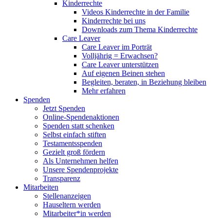
Kinderrechte
Videos Kinderrechte in der Familie
Kinderrechte bei uns
Downloads zum Thema Kinderrechte
Care Leaver
Care Leaver im Porträt
Volljährig = Erwachsen?
Care Leaver unterstützen
Auf eigenen Beinen stehen
Begleiten, beraten, in Beziehung bleiben
Mehr erfahren
Spenden
Jetzt Spenden
Online-Spendenaktionen
Spenden statt schenken
Selbst einfach stiften
Testamentsspenden
Gezielt groß fördern
Als Unternehmen helfen
Unsere Spendenprojekte
Transparenz
Mitarbeiten
Stellenanzeigen
Hauseltern werden
Mitarbeiter*in werden