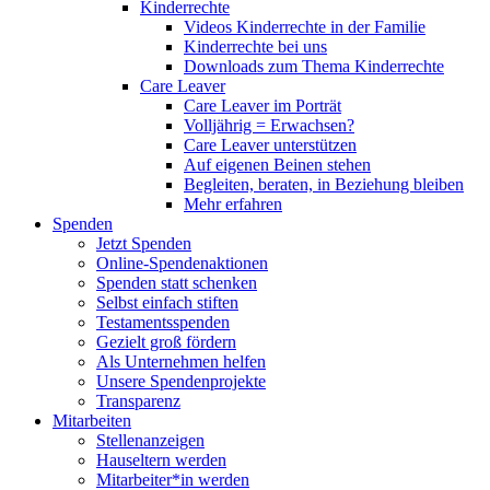
Kinderrechte
Videos Kinderrechte in der Familie
Kinderrechte bei uns
Downloads zum Thema Kinderrechte
Care Leaver
Care Leaver im Porträt
Volljährig = Erwachsen?
Care Leaver unterstützen
Auf eigenen Beinen stehen
Begleiten, beraten, in Beziehung bleiben
Mehr erfahren
Spenden
Jetzt Spenden
Online-Spendenaktionen
Spenden statt schenken
Selbst einfach stiften
Testamentsspenden
Gezielt groß fördern
Als Unternehmen helfen
Unsere Spendenprojekte
Transparenz
Mitarbeiten
Stellenanzeigen
Hauseltern werden
Mitarbeiter*in werden