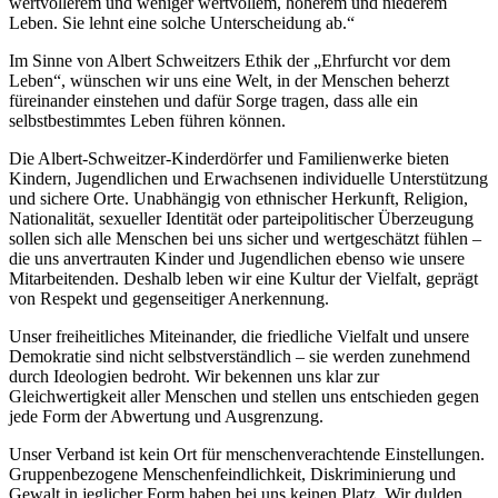
wertvollerem und weniger wertvollem, höherem und niederem
Leben. Sie lehnt eine solche Unterscheidung ab.“
Albert Schweitzer
Im Sinne von Albert Schweitzers Ethik der „Ehrfurcht vor dem
Leben“, wünschen wir uns eine Welt, in der Menschen beherzt
füreinander einstehen und dafür Sorge tragen, dass alle ein
selbstbestimmtes Leben führen können.
Die Albert-Schweitzer-Kinderdörfer und Familienwerke bieten
Kindern, Jugendlichen und Erwachsenen individuelle Unterstützung
und sichere Orte. Unabhängig von ethnischer Herkunft, Religion,
Nationalität, sexueller Identität oder parteipolitischer Überzeugung
sollen sich alle Menschen bei uns sicher und wertgeschätzt fühlen –
die uns anvertrauten Kinder und Jugendlichen ebenso wie unsere
Mitarbeitenden. Deshalb leben wir eine Kultur der Vielfalt, geprägt
von Respekt und gegenseitiger Anerkennung.
Unser freiheitliches Miteinander, die friedliche Vielfalt und unsere
Demokratie sind nicht selbstverständlich – sie werden zunehmend
durch Ideologien bedroht. Wir bekennen uns klar zur
Gleichwertigkeit aller Menschen und stellen uns entschieden gegen
jede Form der Abwertung und Ausgrenzung.
Unser Verband ist kein Ort für menschenverachtende Einstellungen.
Gruppenbezogene Menschenfeindlichkeit, Diskriminierung und
Gewalt in jeglicher Form haben bei uns keinen Platz. Wir dulden