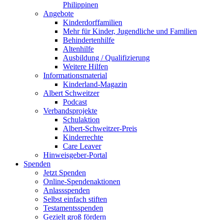
Philippinen
Angebote
Kinderdorffamilien
Mehr für Kinder, Jugendliche und Familien
Behindertenhilfe
Altenhilfe
Ausbildung / Qualifizierung
Weitere Hilfen
Informationsmaterial
Kinderland-Magazin
Albert Schweitzer
Podcast
Verbandsprojekte
Schulaktion
Albert-Schweitzer-Preis
Kinderrechte
Care Leaver
Hinweisgeber-Portal
Spenden
Jetzt Spenden
Online-Spendenaktionen
Anlassspenden
Selbst einfach stiften
Testamentsspenden
Gezielt groß fördern