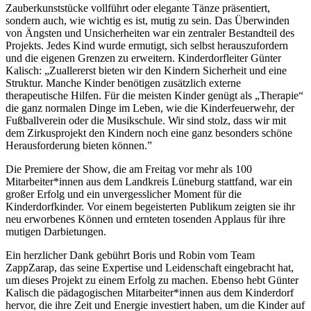
Zauberkunststücke vollführt oder elegante Tänze präsentiert,
sondern auch, wie wichtig es ist, mutig zu sein. Das Überwinden
von Ängsten und Unsicherheiten war ein zentraler Bestandteil des
Projekts. Jedes Kind wurde ermutigt, sich selbst herauszufordern
und die eigenen Grenzen zu erweitern. Kinderdorfleiter Günter
Kalisch: „Zuallererst bieten wir den Kindern Sicherheit und eine
Struktur. Manche Kinder benötigen zusätzlich externe
therapeutische Hilfen. Für die meisten Kinder genügt als „Therapie“
die ganz normalen Dinge im Leben, wie die Kinderfeuerwehr, der
Fußballverein oder die Musikschule. Wir sind stolz, dass wir mit
dem Zirkusprojekt den Kindern noch eine ganz besonders schöne
Herausforderung bieten können.”
Die Premiere der Show, die am Freitag vor mehr als 100
Mitarbeiter*innen aus dem Landkreis Lüneburg stattfand, war ein
großer Erfolg und ein unvergesslicher Moment für die
Kinderdorfkinder. Vor einem begeisterten Publikum zeigten sie ihr
neu erworbenes Können und ernteten tosenden Applaus für ihre
mutigen Darbietungen.
Ein herzlicher Dank gebührt Boris und Robin vom Team
ZappZarap, das seine Expertise und Leidenschaft eingebracht hat,
um dieses Projekt zu einem Erfolg zu machen. Ebenso hebt Günter
Kalisch die pädagogischen Mitarbeiter*innen aus dem Kinderdorf
hervor, die ihre Zeit und Energie investiert haben, um die Kinder auf