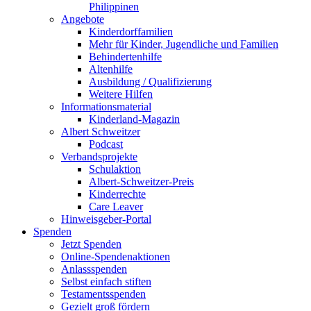
Philippinen
Angebote
Kinderdorffamilien
Mehr für Kinder, Jugendliche und Familien
Behindertenhilfe
Altenhilfe
Ausbildung / Qualifizierung
Weitere Hilfen
Informationsmaterial
Kinderland-Magazin
Albert Schweitzer
Podcast
Verbandsprojekte
Schulaktion
Albert-Schweitzer-Preis
Kinderrechte
Care Leaver
Hinweisgeber-Portal
Spenden
Jetzt Spenden
Online-Spendenaktionen
Anlassspenden
Selbst einfach stiften
Testamentsspenden
Gezielt groß fördern