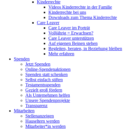
Kinderrechte
Videos Kinderrechte in der Familie
Kinderrechte bei uns
Downloads zum Thema Kinderrechte
Care Leaver
Care Leaver im Porträt
Volljährig = Erwachsen?
Care Leaver unterstützen
Auf eigenen Beinen stehen
Begleiten, beraten, in Beziehung bleiben
Mehr erfahren
Spenden
Jetzt Spenden
Online-Spendenaktionen
Spenden statt schenken
Selbst einfach stiften
Testamentsspenden
Gezielt groß fördern
Als Unternehmen helfen
Unsere Spendenprojekte
Transparenz
Mitarbeiten
Stellenanzeigen
Hauseltern werden
Mitarbeiter*in werden