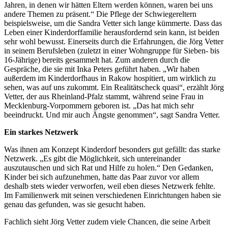
Jahren, in denen wir hätten Eltern werden können, waren bei uns
andere Themen zu präsent.“ Die Pflege der Schwiegereltern
beispielsweise, um die Sandra Vetter sich lange kümmerte. Dass das
Leben einer Kinderdorffamilie herausfordernd sein kann, ist beiden
sehr wohl bewusst. Einerseits durch die Erfahrungen, die Jörg Vetter
in seinem Berufsleben (zuletzt in einer Wohngruppe für Sieben- bis
16-Jährige) bereits gesammelt hat. Zum anderen durch die
Gespräche, die sie mit Inka Peters geführt haben. „Wir haben
außerdem im Kinderdorfhaus in Rakow hospitiert, um wirklich zu
sehen, was auf uns zukommt. Ein Realitätscheck quasi“, erzählt Jörg
Vetter, der aus Rheinland-Pfalz stammt, während seine Frau in
Mecklenburg-Vorpommern geboren ist. „Das hat mich sehr
beeindruckt. Und mir auch Ängste genommen“, sagt Sandra Vetter.
Ein starkes Netzwerk
Was ihnen am Konzept Kinderdorf besonders gut gefällt: das starke
Netzwerk. „Es gibt die Möglichkeit, sich untereinander
auszutauschen und sich Rat und Hilfe zu holen.“ Den Gedanken,
Kinder bei sich aufzunehmen, hatte das Paar zuvor vor allem
deshalb stets wieder verworfen, weil eben dieses Netzwerk fehlte.
Im Familienwerk mit seinen verschiedenen Einrichtungen haben sie
genau das gefunden, was sie gesucht haben.
Fachlich sieht Jörg Vetter zudem viele Chancen, die seine Arbeit