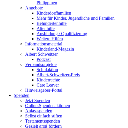
Philippinen
Angebote
Kinderdorffamilien
Mehr für Kinder, Jugendliche und Familien
Behindertenhilfe
Altenhilfe
Ausbildung / Qualifizierung
Weitere Hilfen
Informationsmaterial
Kinderland-Magazin
Albert Schweitzer
Podcast
Verbandsprojekte
Schulaktion
Albert-Schweitzer-Preis
Kinderrechte
Care Leaver
Hinweisgeber-Portal
Spenden
Jetzt Spenden
Online-Spendenaktionen
Anlassspenden
Selbst einfach stiften
Testamentsspenden
Gezielt groß fördern