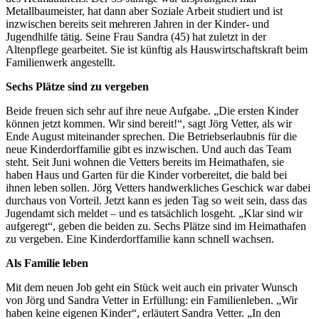
Metallbaumeister, hat dann aber Soziale Arbeit studiert und ist
inzwischen bereits seit mehreren Jahren in der Kinder- und
Jugendhilfe tätig. Seine Frau Sandra (45) hat zuletzt in der
Altenpflege gearbeitet. Sie ist künftig als Hauswirtschaftskraft beim
Familienwerk angestellt.
Sechs Plätze sind zu vergeben
Beide freuen sich sehr auf ihre neue Aufgabe. „Die ersten Kinder
können jetzt kommen. Wir sind bereit!“, sagt Jörg Vetter, als wir
Ende August miteinander sprechen. Die Betriebserlaubnis für die
neue Kinderdorffamilie gibt es inzwischen. Und auch das Team
steht. Seit Juni wohnen die Vetters bereits im Heimathafen, sie
haben Haus und Garten für die Kinder vorbereitet, die bald bei
ihnen leben sollen. Jörg Vetters handwerkliches Geschick war dabei
durchaus von Vorteil. Jetzt kann es jeden Tag so weit sein, dass das
Jugendamt sich meldet – und es tatsächlich losgeht. „Klar sind wir
aufgeregt“, geben die beiden zu. Sechs Plätze sind im Heimathafen
zu vergeben. Eine Kinderdorffamilie kann schnell wachsen.
Als Familie leben
Mit dem neuen Job geht ein Stück weit auch ein privater Wunsch
von Jörg und Sandra Vetter in Erfüllung: ein Familienleben. „Wir
haben keine eigenen Kinder“, erläutert Sandra Vetter. „In den