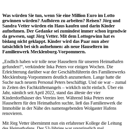
Was würden Sie tun, wenn Sie eine Million Euro im Lotto
gewinnen würden? Aufhören zu arbeiten? Reisen? Jörg und
Sandra Vetter würden ein Haus kaufen und darin Kinder
aufnehmen. Der Gedanke sei zumindest immer schon irgendwie
da gewesen, sagt Jörg Vetter. Mit dem Lottogewinn hat es
bislang nicht geklappt. Kinder wird das Paar nun aber
tatsächlich bei sich aufnehmen: als neue Hauseltern im
Familienwerk Mecklenburg-Vorpommern.
„Endlich haben wir tolle neue Hauseltern für unseren Heimathafen
gefunden!“, verkündete Inka Peters vor einigen Wochen. Die
Erleichterung darüber war der Geschäftsführerin des Familienwerks
Mecklenburg-Vorpommern deutlich anzumerken. Lange hatte die
Suche nach neuem Personal Peters beschäftigt. Und sie war – zumal
in Zeiten des Fachkräftemangels – wirklich nicht einfach. Über ein
Jahr, nämlich seit April 2022, stand das älteste der vier
Kinderdorfhäuser des Vereins leer. Während Inka Peters neue
Hauseltern für den Heimathafen suchte, ließ das Familienwerk die
Immobilie in der Nähe des namensgebenden Wolgaster Hafens
renovieren.
Mit Jörg Vetter übernimmt nun ein erfahrener Kollege die Leitung
des Heimathafens. Der 53-Jährige war ursprünglich mal