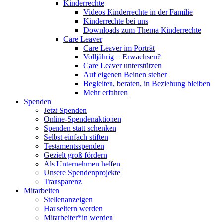
Kinderrechte
Videos Kinderrechte in der Familie
Kinderrechte bei uns
Downloads zum Thema Kinderrechte
Care Leaver
Care Leaver im Porträt
Volljährig = Erwachsen?
Care Leaver unterstützen
Auf eigenen Beinen stehen
Begleiten, beraten, in Beziehung bleiben
Mehr erfahren
Spenden
Jetzt Spenden
Online-Spendenaktionen
Spenden statt schenken
Selbst einfach stiften
Testamentsspenden
Gezielt groß fördern
Als Unternehmen helfen
Unsere Spendenprojekte
Transparenz
Mitarbeiten
Stellenanzeigen
Hauseltern werden
Mitarbeiter*in werden