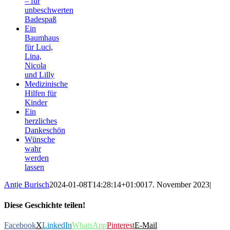
– für
unbeschwerten
Badespaß
Ein
Baumhaus
für Luci,
Lina,
Nicola
und Lilly
Medizinische
Hilfen für
Kinder
Ein
herzliches
Dankeschön
Wünsche
wahr
werden
lassen
Antje Burisch
2024-01-08T14:28:14+01:00
17. November 2023
|
Diese Geschichte teilen!
Facebook
X
LinkedIn
WhatsApp
Pinterest
E-Mail