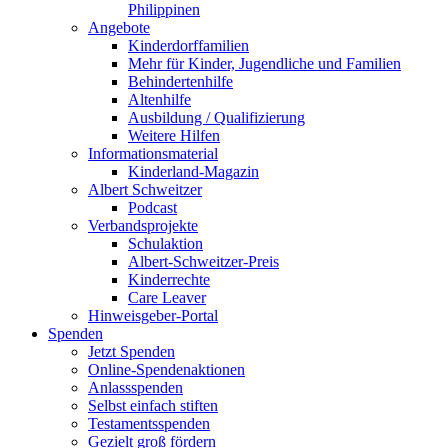
Philippinen
Angebote
Kinderdorffamilien
Mehr für Kinder, Jugendliche und Familien
Behindertenhilfe
Altenhilfe
Ausbildung / Qualifizierung
Weitere Hilfen
Informationsmaterial
Kinderland-Magazin
Albert Schweitzer
Podcast
Verbandsprojekte
Schulaktion
Albert-Schweitzer-Preis
Kinderrechte
Care Leaver
Hinweisgeber-Portal
Spenden
Jetzt Spenden
Online-Spendenaktionen
Anlassspenden
Selbst einfach stiften
Testamentsspenden
Gezielt groß fördern