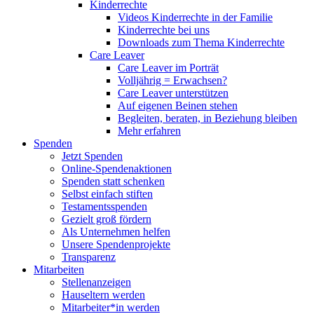
Kinderrechte
Videos Kinderrechte in der Familie
Kinderrechte bei uns
Downloads zum Thema Kinderrechte
Care Leaver
Care Leaver im Porträt
Volljährig = Erwachsen?
Care Leaver unterstützen
Auf eigenen Beinen stehen
Begleiten, beraten, in Beziehung bleiben
Mehr erfahren
Spenden
Jetzt Spenden
Online-Spendenaktionen
Spenden statt schenken
Selbst einfach stiften
Testamentsspenden
Gezielt groß fördern
Als Unternehmen helfen
Unsere Spendenprojekte
Transparenz
Mitarbeiten
Stellenanzeigen
Hauseltern werden
Mitarbeiter*in werden