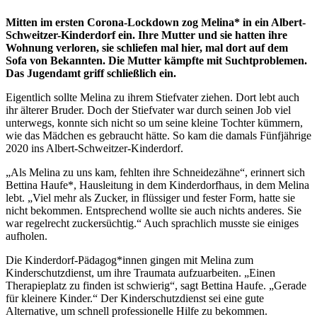
Mitten im ersten Corona-Lockdown zog Melina* in ein Albert-
Schweitzer-Kinderdorf ein. Ihre Mutter und sie hatten ihre
Wohnung verloren, sie schliefen mal hier, mal dort auf dem
Sofa von Bekannten. Die Mutter kämpfte mit Suchtproblemen.
Das Jugendamt griff schließlich ein.
Eigentlich sollte Melina zu ihrem Stiefvater ziehen. Dort lebt auch
ihr älterer Bruder. Doch der Stiefvater war durch seinen Job viel
unterwegs, konnte sich nicht so um seine kleine Tochter kümmern,
wie das Mädchen es gebraucht hätte. So kam die damals Fünfjährige
2020 ins Albert-Schweitzer-Kinderdorf.
„Als Melina zu uns kam, fehlten ihre Schneidezähne“, erinnert sich
Bettina Haufe*, Hausleitung in dem Kinderdorfhaus, in dem Melina
lebt. „Viel mehr als Zucker, in flüssiger und fester Form, hatte sie
nicht bekommen. Entsprechend wollte sie auch nichts anderes. Sie
war regelrecht zuckersüchtig.“ Auch sprachlich musste sie einiges
aufholen.
Die Kinderdorf-Pädagog*innen gingen mit Melina zum
Kinderschutzdienst, um ihre Traumata aufzuarbeiten. „Einen
Therapieplatz zu finden ist schwierig“, sagt Bettina Haufe. „Gerade
für kleinere Kinder.“ Der Kinderschutzdienst sei eine gute
Alternative, um schnell professionelle Hilfe zu bekommen.