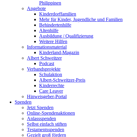
Philippinen
Angebote
Kinderdorffamilien
Mehr für Kinder, Jugendliche und Familien
Behindertenhilfe
Altenhilfe
Ausbildung / Qualifizierung
Weitere Hilfen
Informationsmaterial
Kinderland-Magazin
Albert Schweitzer
Podcast
Verbandsprojekte
Schulaktion
Albert-Schweitzer-Preis
Kinderrechte
Care Leaver
Hinweisgeber-Portal
Spenden
Jetzt Spenden
Online-Spendenaktionen
Anlassspenden
Selbst einfach stiften
Testamentsspenden
Gezielt groß fördern