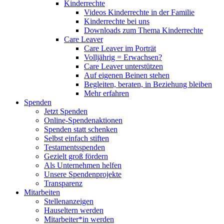
Kinderrechte
Videos Kinderrechte in der Familie
Kinderrechte bei uns
Downloads zum Thema Kinderrechte
Care Leaver
Care Leaver im Porträt
Volljährig = Erwachsen?
Care Leaver unterstützen
Auf eigenen Beinen stehen
Begleiten, beraten, in Beziehung bleiben
Mehr erfahren
Spenden
Jetzt Spenden
Online-Spendenaktionen
Spenden statt schenken
Selbst einfach stiften
Testamentsspenden
Gezielt groß fördern
Als Unternehmen helfen
Unsere Spendenprojekte
Transparenz
Mitarbeiten
Stellenanzeigen
Hauseltern werden
Mitarbeiter*in werden