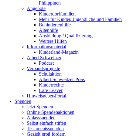
Philippinen
Angebote
Kinderdorffamilien
Mehr für Kinder, Jugendliche und Familien
Behindertenhilfe
Altenhilfe
Ausbildung / Qualifizierung
Weitere Hilfen
Informationsmaterial
Kinderland-Magazin
Albert Schweitzer
Podcast
Verbandsprojekte
Schulaktion
Albert-Schweitzer-Preis
Kinderrechte
Care Leaver
Hinweisgeber-Portal
Spenden
Jetzt Spenden
Online-Spendenaktionen
Anlassspenden
Selbst einfach stiften
Testamentsspenden
Gezielt groß fördern