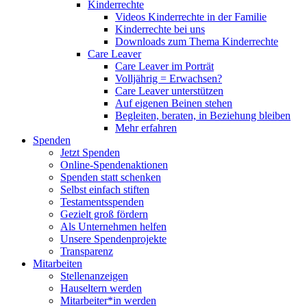
Kinderrechte
Videos Kinderrechte in der Familie
Kinderrechte bei uns
Downloads zum Thema Kinderrechte
Care Leaver
Care Leaver im Porträt
Volljährig = Erwachsen?
Care Leaver unterstützen
Auf eigenen Beinen stehen
Begleiten, beraten, in Beziehung bleiben
Mehr erfahren
Spenden
Jetzt Spenden
Online-Spendenaktionen
Spenden statt schenken
Selbst einfach stiften
Testamentsspenden
Gezielt groß fördern
Als Unternehmen helfen
Unsere Spendenprojekte
Transparenz
Mitarbeiten
Stellenanzeigen
Hauseltern werden
Mitarbeiter*in werden