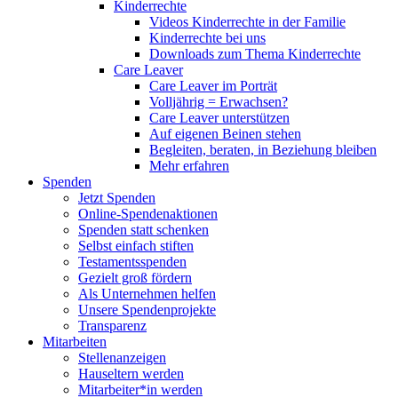
Kinderrechte
Videos Kinderrechte in der Familie
Kinderrechte bei uns
Downloads zum Thema Kinderrechte
Care Leaver
Care Leaver im Porträt
Volljährig = Erwachsen?
Care Leaver unterstützen
Auf eigenen Beinen stehen
Begleiten, beraten, in Beziehung bleiben
Mehr erfahren
Spenden
Jetzt Spenden
Online-Spendenaktionen
Spenden statt schenken
Selbst einfach stiften
Testamentsspenden
Gezielt groß fördern
Als Unternehmen helfen
Unsere Spendenprojekte
Transparenz
Mitarbeiten
Stellenanzeigen
Hauseltern werden
Mitarbeiter*in werden