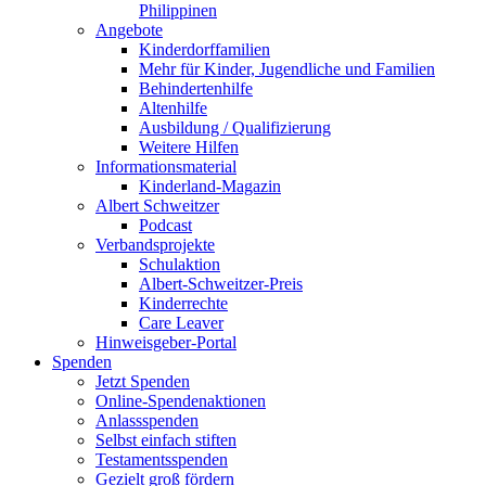
Philippinen
Angebote
Kinderdorffamilien
Mehr für Kinder, Jugendliche und Familien
Behindertenhilfe
Altenhilfe
Ausbildung / Qualifizierung
Weitere Hilfen
Informationsmaterial
Kinderland-Magazin
Albert Schweitzer
Podcast
Verbandsprojekte
Schulaktion
Albert-Schweitzer-Preis
Kinderrechte
Care Leaver
Hinweisgeber-Portal
Spenden
Jetzt Spenden
Online-Spendenaktionen
Anlassspenden
Selbst einfach stiften
Testamentsspenden
Gezielt groß fördern