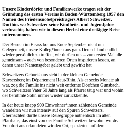
Unsere Kinderdörfer und Familienwerke tragen seit der
Gründung des ersten Vereins in Baden-Württemberg 1957 den
Namen des Friedensnobelpreisträgers Albert Schweitzer.
Dorthin, wo Schweitzer seine Kindheits- und Jugendjahre
verbrachte, haben wir in diesem Herbst eine dreitägige Reise
unternommen.
Der Besuch im Elsass bot uns Ende September nicht nur
Gelegenheit, unsere Kolleg*innen aus ganz Deutschland endlich
wieder persönlich zu treffen, wir durften uns – zum ersten Mal alle
gemeinsam – auch von besonderen Orten inspirieren lassen, an
denen unser Namensgeber gelebt und gewirkt hat.
Schweitzers Geburtshaus steht in der kleinen Gemeinde
Kaysersberg im Département Haut-Rhin. Als er sechs Monate alt
war, zog die Familie ins nicht weit entfernte Dörfchen Gunsbach,
wo Schweitzers Vater 50 Jahre lang als Pfarrer tätig war und wohin
der berühmte Sohn immer wieder zurückkehrte.
In der heute knapp 900 Einwohner*innen zählenden Gemeinde
wandelten wir nun intensiv auf den Spuren Schweitzers.
Übernachten durfte unsere Reisegruppe authentisch im alten
Pfarrhaus, das einst von der Familie Schweitzer bewohnt wurde.
Von dort aus erkundeten wir den Ort, spazierten auf dem