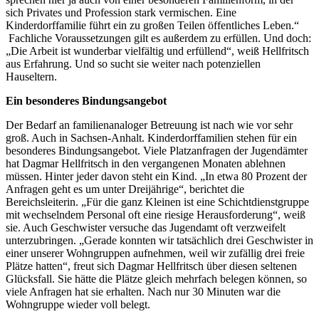
sich Privates und Profession stark vermischen. Eine
Kinderdorffamilie führt ein zu großen Teilen öffentliches Leben.“
Fachliche Voraussetzungen gilt es außerdem zu erfüllen. Und doch:
„Die Arbeit ist wunderbar vielfältig und erfüllend“, weiß Hellfritsch
aus Erfahrung. Und so sucht sie weiter nach potenziellen
Hauseltern.
Ein besonderes Bindungsangebot
Der Bedarf an familienanaloger Betreuung ist nach wie vor sehr
groß. Auch in Sachsen-Anhalt. Kinderdorffamilien stehen für ein
besonderes Bindungsangebot. Viele Platzanfragen der Jugendämter
hat Dagmar Hellfritsch in den vergangenen Monaten ablehnen
müssen. Hinter jeder davon steht ein Kind. „In etwa 80 Prozent der
Anfragen geht es um unter Dreijährige“, berichtet die
Bereichsleiterin. „Für die ganz Kleinen ist eine Schichtdienstgruppe
mit wechselndem Personal oft eine riesige Herausforderung“, weiß
sie. Auch Geschwister versuche das Jugendamt oft verzweifelt
unterzubringen. „Gerade konnten wir tatsächlich drei Geschwister in
einer unserer Wohngruppen aufnehmen, weil wir zufällig drei freie
Plätze hatten“, freut sich Dagmar Hellfritsch über diesen seltenen
Glücksfall. Sie hätte die Plätze gleich mehrfach belegen können, so
viele Anfragen hat sie erhalten. Nach nur 30 Minuten war die
Wohngruppe wieder voll belegt.