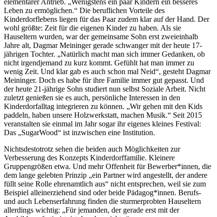
elementarer Antrieb. „Wenigstens ein paar Kindern ein besseres
Leben zu ermöglichen.“ Die beruflichen Vorteile des
Kinderdorflebens liegen für das Paar zudem klar auf der Hand. Der
wohl größte: Zeit für die eigenen Kinder zu haben. Als sie
Hauseltern wurden, war der gemeinsame Sohn erst zweieinhalb
Jahre alt, Dagmar Meininger gerade schwanger mit der heute 17-
jährigen Tochter. „Natürlich macht man sich immer Gedanken, ob
nicht irgendjemand zu kurz kommt. Gefühlt hat man immer zu
wenig Zeit. Und klar gab es auch schon mal Neid“, gesteht Dagmar
Meininger. Doch es habe für ihre Familie immer gut gepasst. Und
der heute 21-jährige Sohn studiert nun selbst Soziale Arbeit. Nicht
zuletzt genießen sie es auch, persönliche Interessen in den
Kinderdorfalltag integrieren zu können. „Wir gehen mit den Kids
paddeln, haben unsere Holzwerkstatt, machen Musik.“ Seit 2015
veranstalten sie einmal im Jahr sogar ihr eigenes kleines Festival:
Das „SugarWood“ ist inzwischen eine Institution.
Nichtsdestotrotz sehen die beiden auch Möglichkeiten zur
Verbesserung des Konzepts Kinderdorffamilie. Kleinere
Gruppengrößen etwa. Und mehr Offenheit für Bewerber*innen, die
dem lange gelebten Prinzip „ein Partner wird angestellt, der andere
füllt seine Rolle ehrenamtlich aus“ nicht entsprechen, weil sie zum
Beispiel alleinerziehend sind oder beide Pädagog*innen. Berufs-
und auch Lebenserfahrung finden die sturmerprobten Hauseltern
allerdings wichtig: „Für jemanden, der gerade erst mit der