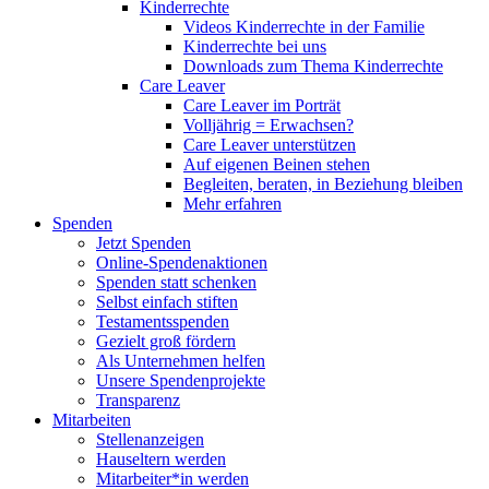
Kinderrechte
Videos Kinderrechte in der Familie
Kinderrechte bei uns
Downloads zum Thema Kinderrechte
Care Leaver
Care Leaver im Porträt
Volljährig = Erwachsen?
Care Leaver unterstützen
Auf eigenen Beinen stehen
Begleiten, beraten, in Beziehung bleiben
Mehr erfahren
Spenden
Jetzt Spenden
Online-Spendenaktionen
Spenden statt schenken
Selbst einfach stiften
Testamentsspenden
Gezielt groß fördern
Als Unternehmen helfen
Unsere Spendenprojekte
Transparenz
Mitarbeiten
Stellenanzeigen
Hauseltern werden
Mitarbeiter*in werden