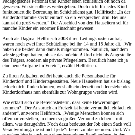
Pädagogisches Personal und Kinder seien schließlich oft noch da
gewesen. Für sie sollte es weitergehen. Doch nicht für jedes Kind
funktioniert die Betreuung im Schichtdienst gut. Hellfritsch: „In der
Kinderdorffamilie steckt einfach so ein Versprechen drin: Bei uns
kannst du groß werden.“ Der Abschied von den Hauseltern sei für
manche Kinder ein enormer Einschnitt gewesen.
Auch als Dagmar Hellfritsch 2008 ihren Leitungsposten antrat,
waren noch zwei ihrer Schützlinge bei ihr, 14 und 15 Jahre alt. „Wir
haben die beiden dann damals mitgenommen. Natürlich, nachdem
wir sie gefragt hatten, ob sie das möchten! Und nicht als Angestellte
des Trägers, sondern als private Pflegeeltern. Beruflich hatte ich ja
eine neue Aufgabe im Verein“, erzählt Hellfritsch.
Zu ihren Aufgaben gehört heute auch die Personalsuche für
Kinderdorf und Kindertagesstätten. Neue Hauseltern hat sie bislang
jedoch nicht finden können, weshalb ein derzeit noch leerstehendes
Kinderdorfhaus nun ebenfalls zur Wohngruppe werden wird.
Wie erklärt sich die Bereichsleiterin, dass keine Bewerbungen
kommen? „Der Anspruch an Freizeit ist heute vermutlich einfach ein
anderer“, antwortet Hellfritsch. „Wenige Menschen können sich
offenbar vorstellen, in einem so großen Verbund zu leben – mit
allem, was dazugehört. Noch dazu bedeutet der Job einen Sack voll
Verantwortung, die ist nicht jede*r bereit zu übernehmen. Und: Wir
sprechen hier ja auch von einer besonderen Familienform, in der