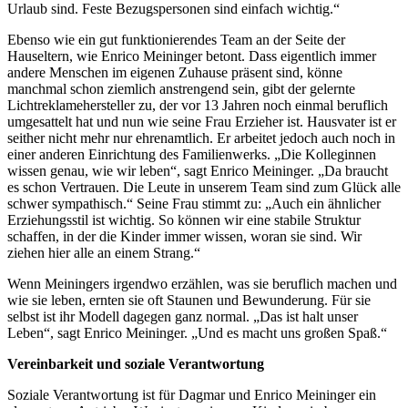
Urlaub sind. Feste Bezugspersonen sind einfach wichtig.“
Ebenso wie ein gut funktionierendes Team an der Seite der
Hauseltern, wie Enrico Meininger betont. Dass eigentlich immer
andere Menschen im eigenen Zuhause präsent sind, könne
manchmal schon ziemlich anstrengend sein, gibt der gelernte
Lichtreklamehersteller zu, der vor 13 Jahren noch einmal beruflich
umgesattelt hat und nun wie seine Frau Erzieher ist. Hausvater ist er
seither nicht mehr nur ehrenamtlich. Er arbeitet jedoch auch noch in
einer anderen Einrichtung des Familienwerks. „Die Kolleginnen
wissen genau, wie wir leben“, sagt Enrico Meininger. „Da braucht
es schon Vertrauen. Die Leute in unserem Team sind zum Glück alle
schwer sympathisch.“ Seine Frau stimmt zu: „Auch ein ähnlicher
Erziehungsstil ist wichtig. So können wir eine stabile Struktur
schaffen, in der die Kinder immer wissen, woran sie sind. Wir
ziehen hier alle an einem Strang.“
Wenn Meiningers irgendwo erzählen, was sie beruflich machen und
wie sie leben, ernten sie oft Staunen und Bewunderung. Für sie
selbst ist ihr Modell dagegen ganz normal. „Das ist halt unser
Leben“, sagt Enrico Meininger. „Und es macht uns großen Spaß.“
Vereinbarkeit und soziale Verantwortung
Soziale Verantwortung ist für Dagmar und Enrico Meininger ein