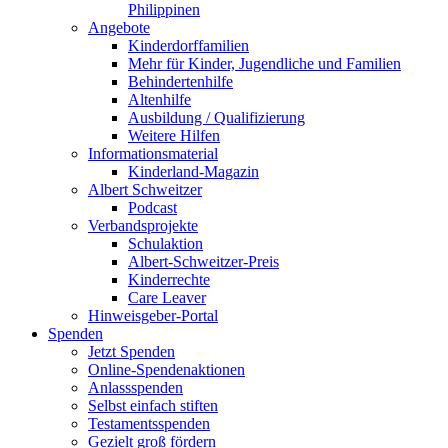
Philippinen
Angebote
Kinderdorffamilien
Mehr für Kinder, Jugendliche und Familien
Behindertenhilfe
Altenhilfe
Ausbildung / Qualifizierung
Weitere Hilfen
Informationsmaterial
Kinderland-Magazin
Albert Schweitzer
Podcast
Verbandsprojekte
Schulaktion
Albert-Schweitzer-Preis
Kinderrechte
Care Leaver
Hinweisgeber-Portal
Spenden
Jetzt Spenden
Online-Spendenaktionen
Anlassspenden
Selbst einfach stiften
Testamentsspenden
Gezielt groß fördern