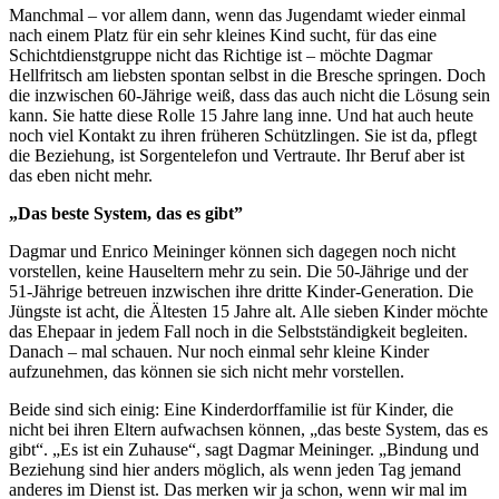
Manchmal – vor allem dann, wenn das Jugendamt wieder einmal
nach einem Platz für ein sehr kleines Kind sucht, für das eine
Schichtdienstgruppe nicht das Richtige ist – möchte Dagmar
Hellfritsch am liebsten spontan selbst in die Bresche springen. Doch
die inzwischen 60-Jährige weiß, dass das auch nicht die Lösung sein
kann. Sie hatte diese Rolle 15 Jahre lang inne. Und hat auch heute
noch viel Kontakt zu ihren früheren Schützlingen. Sie ist da, pflegt
die Beziehung, ist Sorgentelefon und Vertraute. Ihr Beruf aber ist
das eben nicht mehr.
„Das beste System, das es gibt”
Dagmar und Enrico Meininger können sich dagegen noch nicht
vorstellen, keine Hauseltern mehr zu sein. Die 50-Jährige und der
51-Jährige betreuen inzwischen ihre dritte Kinder-Generation. Die
Jüngste ist acht, die Ältesten 15 Jahre alt. Alle sieben Kinder möchte
das Ehepaar in jedem Fall noch in die Selbstständigkeit begleiten.
Danach – mal schauen. Nur noch einmal sehr kleine Kinder
aufzunehmen, das können sie sich nicht mehr vorstellen.
Beide sind sich einig: Eine Kinderdorffamilie ist für Kinder, die
nicht bei ihren Eltern aufwachsen können, „das beste System, das es
gibt“. „Es ist ein Zuhause“, sagt Dagmar Meininger. „Bindung und
Beziehung sind hier anders möglich, als wenn jeden Tag jemand
anderes im Dienst ist. Das merken wir ja schon, wenn wir mal im