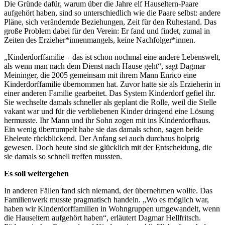
Die Gründe dafür, warum über die Jahre elf Hauseltern-Paare
aufgehört haben, sind so unterschiedlich wie die Paare selbst: andere
Pläne, sich verändernde Beziehungen, Zeit für den Ruhestand. Das
große Problem dabei für den Verein: Er fand und findet, zumal in
Zeiten des Erzieher*innenmangels, keine Nachfolger*innen.
„Kinderdorffamilie – das ist schon nochmal eine andere Lebenswelt,
als wenn man nach dem Dienst nach Hause geht“, sagt Dagmar
Meininger, die 2005 gemeinsam mit ihrem Mann Enrico eine
Kinderdorffamilie übernommen hat. Zuvor hatte sie als Erzieherin in
einer anderen Familie gearbeitet. Das System Kinderdorf gefiel ihr.
Sie wechselte damals schneller als geplant die Rolle, weil die Stelle
vakant war und für die verbliebenen Kinder dringend eine Lösung
hermusste. Ihr Mann und ihr Sohn zogen mit ins Kinderdorfhaus.
Ein wenig überrumpelt habe sie das damals schon, sagen beide
Eheleute rückblickend. Der Anfang sei auch durchaus holprig
gewesen. Doch heute sind sie glücklich mit der Entscheidung, die
sie damals so schnell treffen mussten.
Es soll weitergehen
In anderen Fällen fand sich niemand, der übernehmen wollte. Das
Familienwerk musste pragmatisch handeln. „Wo es möglich war,
haben wir Kinderdorffamilien in Wohngruppen umgewandelt, wenn
die Hauseltern aufgehört haben“, erläutert Dagmar Hellfritsch.